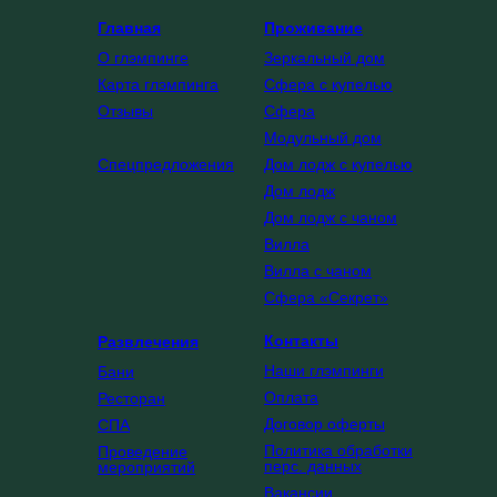
Главная
Проживание
О глэмпинге
Зеркальный дом
Карта глэмпинга
Сфера с купелью
Отзывы
Сфера
Модульный дом
Спецпредложения
Дом лодж с купелью
Дом лодж
Дом лодж с чаном
Вилла
Вилла с чаном
Сфера «Секрет»
Контакты
Развлечения
Наши глэмпинги
Ба
ни
Оплата
Ресторан
Договор оферты
СПА
Политика обработки
Проведение
перс. данных
мероприятий
Вакансии