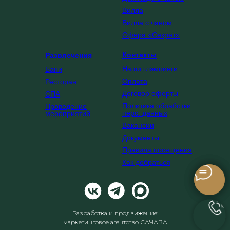
Вилла
Вилла с чаном
Сфера «Секрет»
Контакты
Развлечения
Наши глэмпинги
Ба
ни
Оплата
Ресторан
Договор оферты
СПА
Политика обработки
Проведение
перс. данных
мероприятий
Вакансии
Документы
Правила посещения
Как добраться
Разработка и продвижение:
маркетинговое агентство САЧАВА