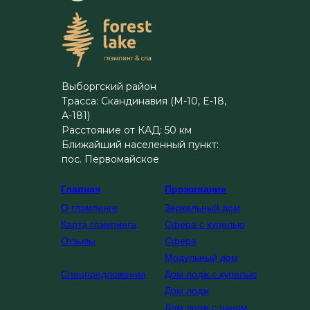
Выборгский район
Трасса: Скандинавия (М-10, E-18,
А-181)
Расстояние от КАД: 50 км
Ближайший населенный пункт:
пос. Первомайское
Главная
Проживание
О глэмпинге
Зеркальный дом
Карта глэмпинга
Сфера с купелью
Отзывы
Сфера
Модульный дом
Спецпредложения
Дом лодж с купелью
Дом лодж
Дом лодж с чаном